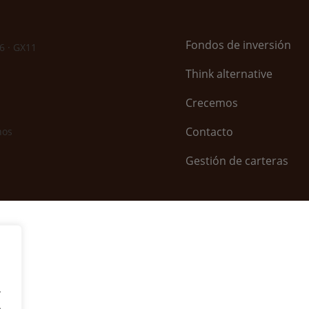
Fondos de inversión
6 · GX11
Think alternative
Crecemos
Contacto
hos
Gestión de carteras
.
.