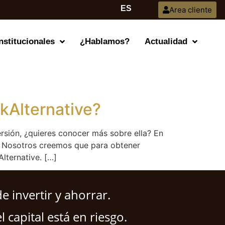
ES
Area cliente
nstitucionales
¿Hablamos?
Actualidad
kAlternative?
versión, ¿quieres conocer más sobre ella? En
r. Nosotros creemos que para obtener
lternative. […]
 invertir y ahorrar.
l capital está en riesgo.