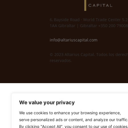
6, Bayside Road · World Trade Center 5.2
1AA Gibraltar | Gibraltar +350 200 79008
info@altariuscapital.com
© 2023 Altarius Capital. Todos los derec
reservados.
We value your privacy
We use cookies to enhance your browsing experience,
serve personalized ads or content, and analyze our traffic
By clicking "Accept All", you consent to our use of cookies