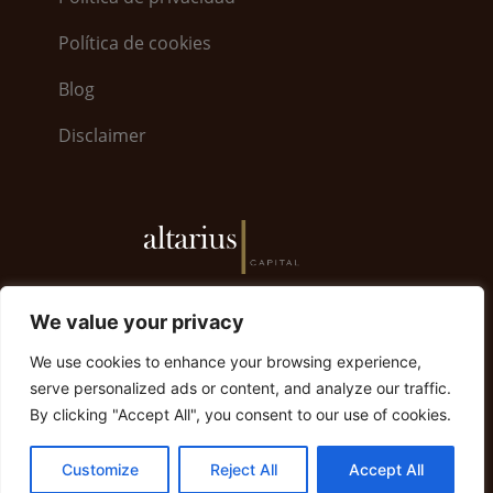
Política de cookies
Blog
Disclaimer
6, Bayside Road · World Trade Center 5.26 · GX11
We value your privacy
1AA Gibraltar | Gibraltar +350 200 79008
We use cookies to enhance your browsing experience,
info@altariuscapital.com
serve personalized ads or content, and analyze our traffic.
By clicking "Accept All", you consent to our use of cookies.
© 2023 Altarius Capital. Todos los derechos
reservados.
Customize
Reject All
Accept All