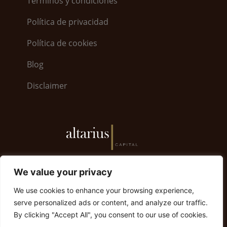
Términos y condiciones
Política de privacidad
Política de cookies
Blog
Disclaimer
6, Bayside Road · World Trade Center 5.26 · GX11
We value your privacy
1AA Gibraltar | Gibraltar +350 200 79008
We use cookies to enhance your browsing experience,
info@altariuscapital.com
serve personalized ads or content, and analyze our traffic.
By clicking "Accept All", you consent to our use of cookies.
© 2023 Altarius Capital. Todos los derechos