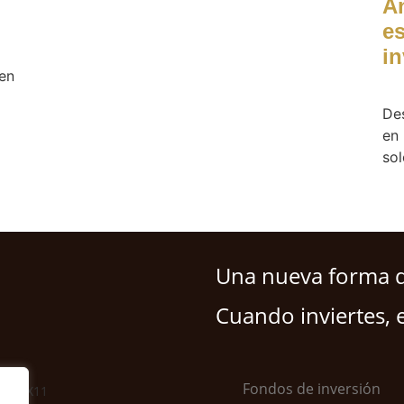
An
e
in
en
Des
en 
so
Una nueva forma de
Cuando inviertes, e
Fondos de inversión
6 · GX11