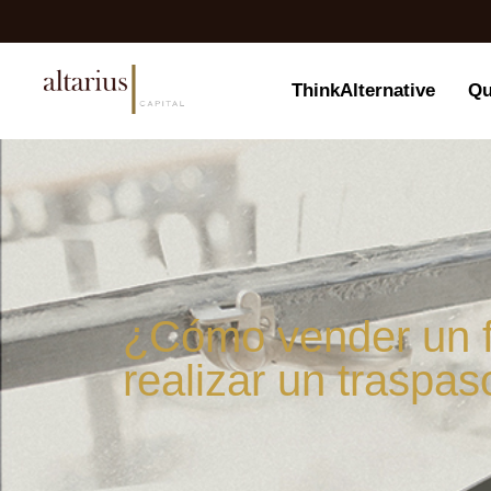
ThinkAlternative
Qu
¿Cómo vender un f
realizar un traspas