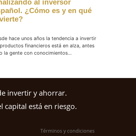
alizando al inversor
spañol. ¿Cómo es y en qué
vierte?
de hace unos años la tendencia a invertir
productos financieros está en alza, antes
lo la gente con conocimientos…
 invertir y ahorrar.
l capital está en riesgo.
Términos y condiciones