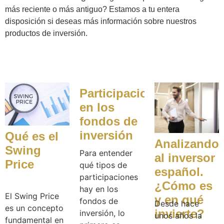
más reciente o más antiguo? Estamos a tu entera
disposición si deseas más información sobre nuestros
productos de inversión.
Participaciones
en los
fondos de
inversión
Qué es el
Analizando
Swing
Para entender
al inversor
Price
qué tipos de
español.
participaciones
¿Cómo es
hay en los
El Swing Price
y en qué
fondos de
Desde hace
es un concepto
invierte?
inversión, lo
unos años la
fundamental en