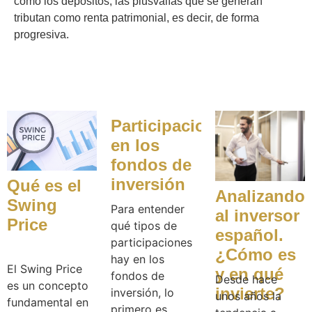
como los depósitos, las plusvalías que se generan
tributan como renta patrimonial, es decir, de forma
progresiva.
Participaciones
en los
fondos de
inversión
Qué es el
Analizando
Swing
Para entender
al inversor
Price
qué tipos de
español.
participaciones
¿Cómo es
hay en los
El Swing Price
y en qué
fondos de
Desde hace
es un concepto
invierte?
inversión, lo
unos años la
fundamental en
primero es