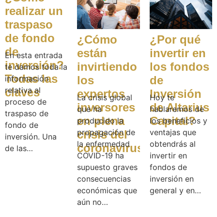
realizar un
traspaso
de fondo
¿Por qué
¿Cómo
de
invertir en
están
En esta entrada
inversión?
los fondos
invirtiendo
te damos toda la
Todas las
de
los
información
relativa al
claves
Inversión
expertos
Hoy te
La crisis global
proceso de
de Altarius
inversores
hablaremos de
que ha
traspaso de
Capital?
en plena
los beneficios y
producido la
fondo de
ventajas que
propagación de
crisis del
inversión. Una
obtendrás al
la enfermedad
coronavirus?
de las…
invertir en
COVID-19 ha
fondos de
supuesto graves
inversión en
consecuencias
general y en…
económicas que
aún no…