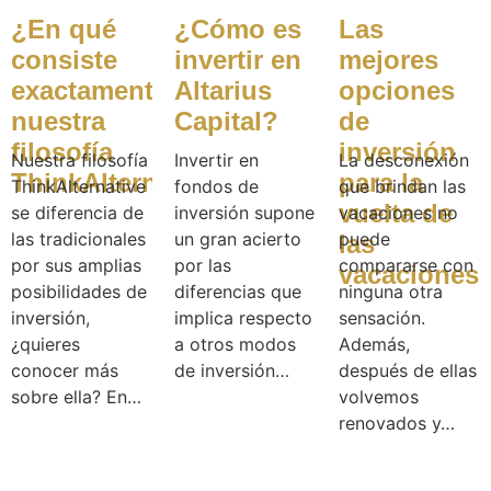
¿En qué
¿Cómo es
Las
consiste
invertir en
mejores
exactamente
Altarius
opciones
nuestra
Capital?
de
filosofía
inversión
Nuestra filosofía
Invertir en
La desconexión
ThinkAlternative?
para la
ThinkAlternative
fondos de
que brindan las
vuelta de
se diferencia de
inversión supone
vacaciones no
las tradicionales
un gran acierto
puede
las
por sus amplias
por las
compararse con
vacaciones
posibilidades de
diferencias que
ninguna otra
inversión,
implica respecto
sensación.
¿quieres
a otros modos
Además,
conocer más
de inversión…
después de ellas
sobre ella? En…
volvemos
renovados y…